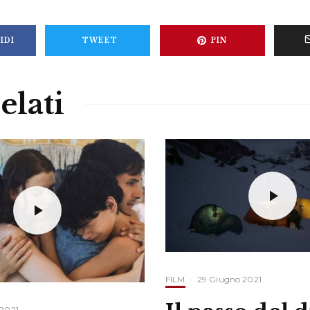
IDI
TWEET
PIN
elati
FILM
·
29 Giugno 2021
 2021