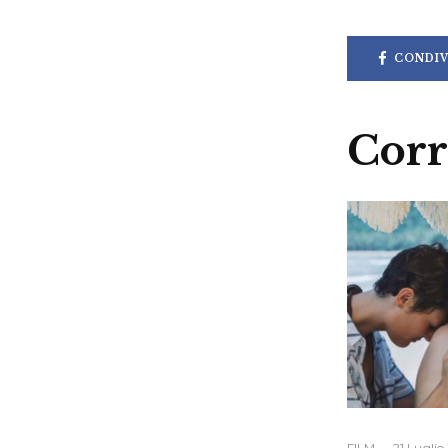
CONDIV
Corr
FILM
·
21 Luglio