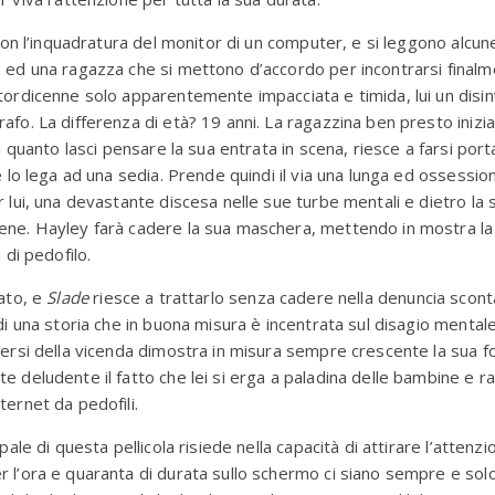
 con l’inquadratura del monitor di un computer, e si leggono alcun
 ed una ragazza che si mettono d’accordo per incontrarsi finalme
tordicenne solo apparentemente impacciata e timida, lui un disi
afo. La differenza di età? 19 anni. La ragazzina ben presto inizi
di quanto lasci pensare la sua entrata in scena, riesce a farsi port
 e lo lega ad una sedia. Prende quindi il via una lunga ed ossessio
r lui, una devastante discesa nelle sue turbe mentali e dietro la s
ene. Hayley farà cadere la sua maschera, mettendo in mostra la
a di pedofilo.
cato, e
Slade
riesce a trattarlo senza cadere nella denuncia sconta
 di una storia che in buona misura è incentrata sul disagio mental
versi della vicenda dimostra in misura sempre crescente la sua fol
e deludente il fatto che lei si erga a paladina delle bambine e r
ternet da pedofili.
ipale di questa pellicola risiede nella capacità di attirare l’attenzi
 l’ora e quaranta di durata sullo schermo ci siano sempre e solo