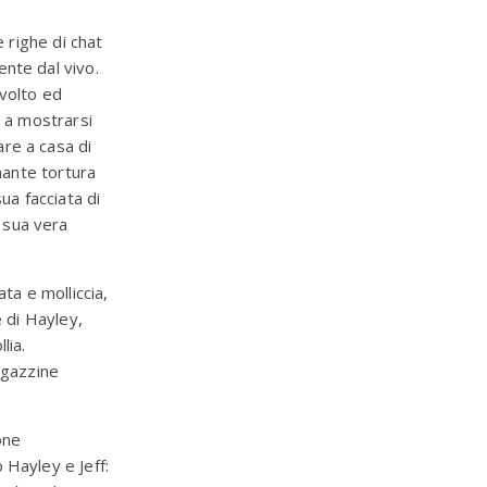
e righe di chat
nte dal vivo.
nvolto ed
a a mostrarsi
are a casa di
nante tortura
ua facciata di
 sua vera
ta e molliccia,
e di Hayley,
lia.
agazzine
one
 Hayley e Jeff: