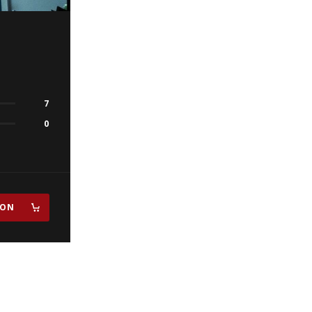
7
0
ZON