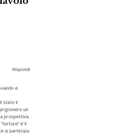
diavolo
Rispondi
provando e
 stato il
prigioniero un
la prospettiva.
“torture” è il
te si partecipa