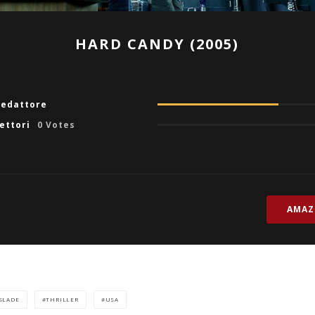
HARD CANDY (2005)
redattore
lettori
0 Votes
AMA
SLADE
THRILLER
USA