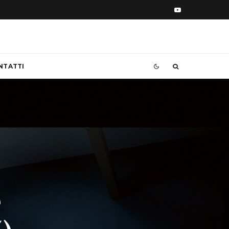
NTATTI
i