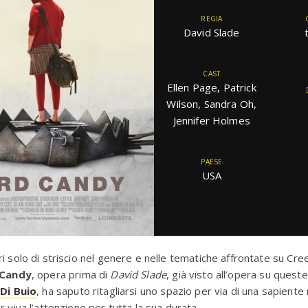
REGIA
David Slade
CAST
Ellen Page, Patrick
Wilson, Sandra Oh,
Jennifer Holmes
PAESE
USA
i solo di striscio nel genere e nelle tematiche affrontate su Cre
 Candy
, opera prima di
David Slade
, già visto all’opera su quest
 Di Buio
, ha saputo ritagliarsi uno spazio per via di una sapiente
r viva l’attenzione per tutta la sua durata.