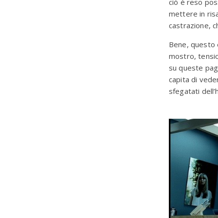
ciò è reso poss
mettere in ris
castrazione, 
Bene, questo 
mostro, tension
su queste pagi
capita di veder
sfegatati dell