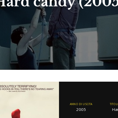
Hard candy (2005
ANNO DI USCITA
TITOL
2005
Ha