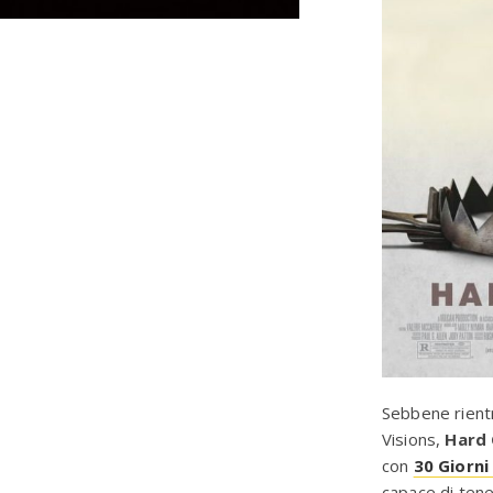
Sebbene rientr
Visions,
Hard
con
30 Giorni
capace di tene