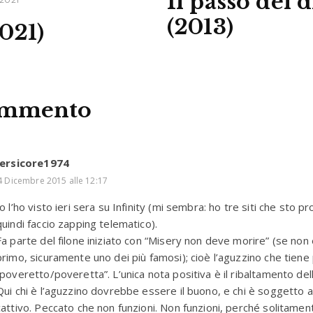
Il passo del 
(2013)
021)
ommento
ersicore1974
4 Dicembre 2015 alle 12:17
Io l’ho visto ieri sera su Infinity (mi sembra: ho tre siti che sto 
quindi faccio zapping telematico).
Fa parte del filone iniziato con “Misery non deve morire” (se non è
primo, sicuramente uno dei più famosi); cioè l’aguzzino che tiene 
“poveretto/poveretta”. L’unica nota positiva è il ribaltamento del
Qui chi è l’aguzzino dovrebbe essere il buono, e chi è soggetto a 
cattivo. Peccato che non funzioni. Non funzioni, perché solitamen