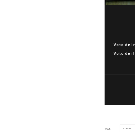
Voto del 
Voto dei 
DAVID 
TAGS