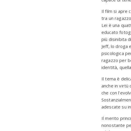
Il film si apre
tra un ragazzo
Lei è una quat
educato fotogr
più disinibita 
Jeff, lo droga
psicologica pe
ragazzo per b
identità, quell
Il tema è deli
anche in virtù
che con l’evol
Sostanzialment
adescate su in
Il merito princ
nonostante per