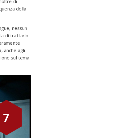
noltre di
equenza della
ngue, nessun
a di trattarlo
 raramente
a, anche agli
ione sul tema.
7