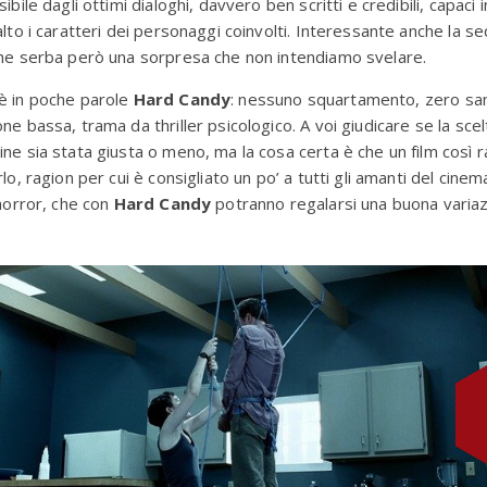
ibile dagli ottimi dialoghi, davvero ben scritti e credibili, capaci i
alto i caratteri dei personaggi coinvolti. Interessante anche la s
che serba però una sorpresa che non intendiamo svelare.
è in poche parole
Hard Candy
: nessuno squartamento, zero sa
e bassa, trama da thriller psicologico. A voi giudicare se la scelt
ne sia stata giusta o meno, ma la cosa certa è che un film così
lo, ragion per cui è consigliato un po’ a tutti gli amanti del cinem
’horror, che con
Hard Candy
potranno regalarsi una buona variaz