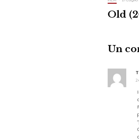
Old (2
Un c
T
2