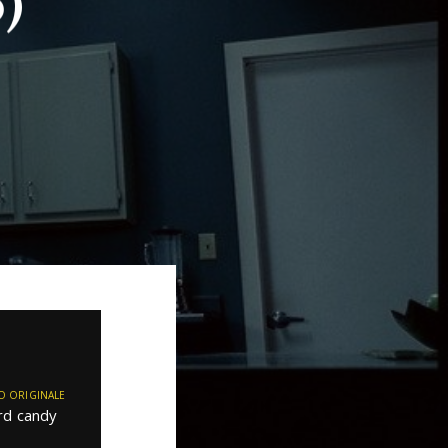
)
O ORIGINALE
rd candy