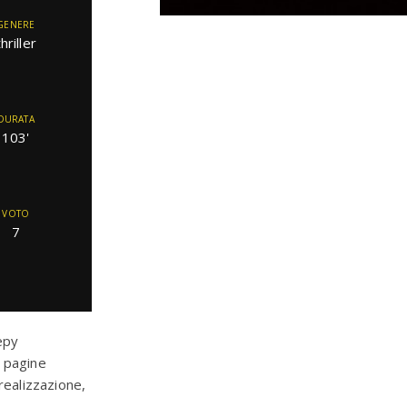
GENERE
thriller
DURATA
103'
VOTO
7
epy
e pagine
 realizzazione,