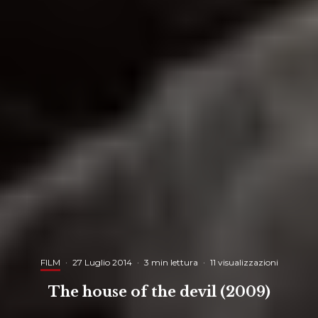
FILM
·
27 Luglio 2014
·
3 min lettura
·
11 visualizzazioni
The house of the devil (2009)