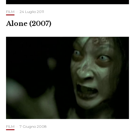
FILM
·
24 Luglio 2011
Alone (2007)
FILM
·
7 Giugno 2008