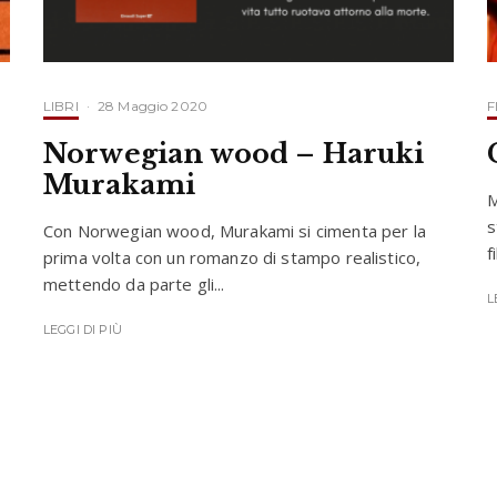
LIBRI
·
28 Maggio 2020
F
Norwegian wood – Haruki
Murakami
M
s
Con Norwegian wood, Murakami si cimenta per la
f
prima volta con un romanzo di stampo realistico,
mettendo da parte gli...
L
LEGGI DI PIÙ