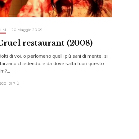
ILM
·
20 Maggio 2009
Cruel restaurant (2008)
olti di voi, o perlomeno quelli più sani di mente, si
taranno chiedendo: e da dove salta fuori questo
ilm?...
EGGI DI PIÙ