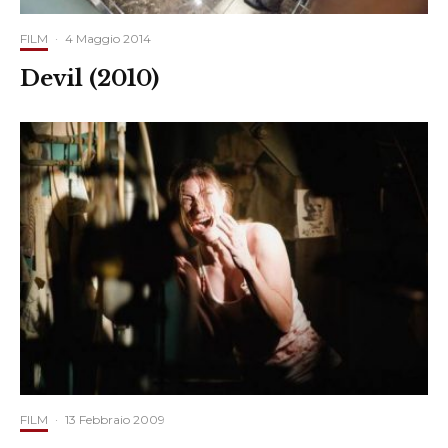
FILM
·
4 Maggio 2014
Devil (2010)
FILM
·
13 Febbraio 2009