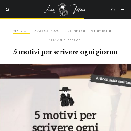
ARTICOLI
·
3 Agosto 2020
·
2 Commenti
·
9 min lettura
·
507 visualizzazioni
5 motivi per scrivere ogni giorno