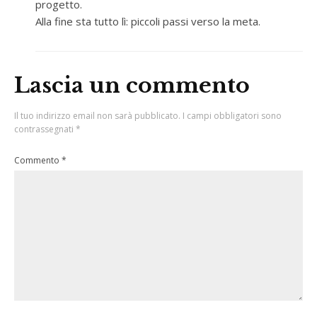
progetto.
Alla fine sta tutto lì: piccoli passi verso la meta.
Lascia un commento
Il tuo indirizzo email non sarà pubblicato.
I campi obbligatori sono
contrassegnati
*
Commento
*