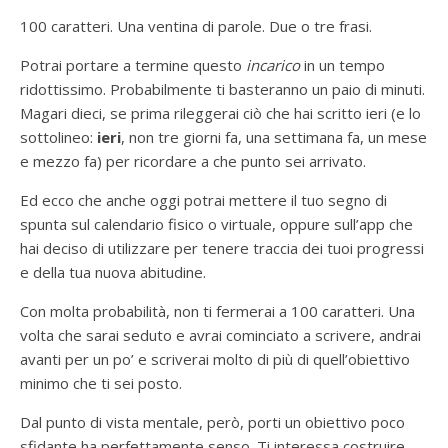
100 caratteri. Una ventina di parole. Due o tre frasi.
Potrai portare a termine questo
incarico
in un tempo
ridottissimo. Probabilmente ti basteranno un paio di minuti.
Magari dieci, se prima rileggerai ciò che hai scritto ieri (e lo
sottolineo:
ieri
, non tre giorni fa, una settimana fa, un mese
e mezzo fa) per ricordare a che punto sei arrivato.
Ed ecco che anche oggi potrai mettere il tuo segno di
spunta sul calendario fisico o virtuale, oppure sull’app che
hai deciso di utilizzare per tenere traccia dei tuoi progressi
e della tua nuova abitudine.
Con molta probabilità, non ti fermerai a 100 caratteri. Una
volta che sarai seduto e avrai cominciato a scrivere, andrai
avanti per un po’ e scriverai molto di più di quell’obiettivo
minimo che ti sei posto.
Dal punto di vista mentale, però, porti un obiettivo poco
sfidante ha perfettamente senso. Ti interessa costruire