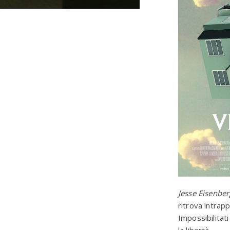
Jesse Eisenber
ritrova intrap
Impossibilitat
la libertà.