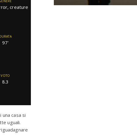
GENERE
orror, creature
DURATA
97'
VOTO
8.3
i una casa si
te uguali.
r riguadagnare