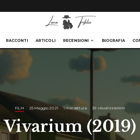
RACCONTI
ARTICOLI
RECENSIONI
BIOGRAFIA
CO
FILM
·
25 Maggio 2021
·
1 min lettura
·
39 visualizzazioni
Vivarium (2019)