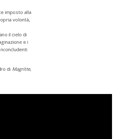
te imposto alla
ropria volontà,
o il cielo di
ginazione e i
 inconcludenti
dro di
Magritte
,