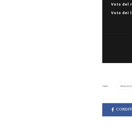
Voto del 
Voto dei 
BELGIO
TAGS
CONDIV