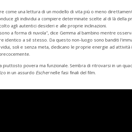
re come una lettura di un modello di vita più o meno direttamen
onduce gli individui a compiere determinate scelte al di là della p
lto agli autentici desideri e alle proprie inclinazioni.
 sono a forma di nuvola”, dice Gemma al bambino mentre osservan
 identico a sé stesso. Da questo non-luogo sono banditi l’imma
dividui, soli e senza meta, dedicano le proprie energie ad attività
 precocemente.
 piuttosto povera ma funzionale. Sembra di ritrovarsi in un qua
alzo in un assurdo
Escher
nelle fasi finali del film.