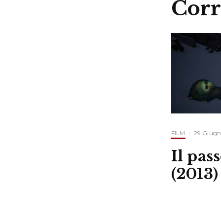
Corr
FILM
·
29 Giugn
Il pas
(2013)