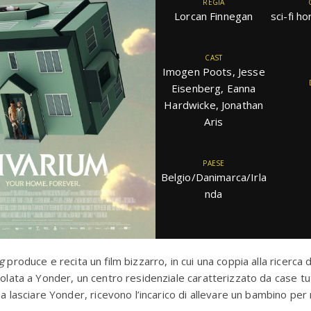
REGIA
Lorcan Finnegan
sci-fi h
CAST
Imogen Poots, Jesse
Eisenberg, Eanna
Hardwicke, Jonathan
Aris
PAESE
Belgio/Danimarca/Irla
nda
g
produce e recita un film bizzarro, in cui una coppia alla ricerca d
polata a Yonder, un centro residenziale caratterizzato da case tut
i a lasciare Yonder, ricevono l’incarico di allevare un bambino pe