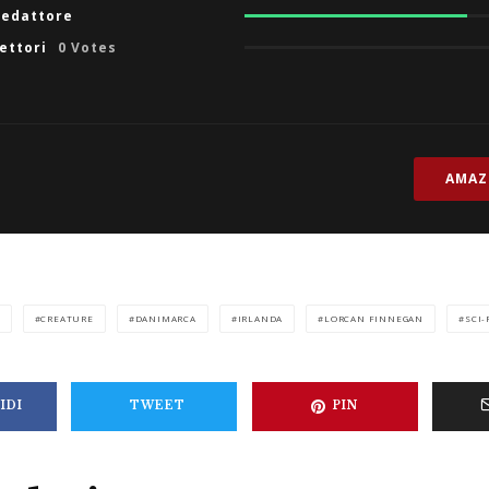
redattore
lettori
0 Votes
AMA
CREATURE
DANIMARCA
IRLANDA
LORCAN FINNEGAN
SCI-
IDI
TWEET
PIN