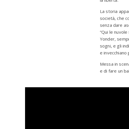
La storia appa
società, che c
senza dare asco
“Qui le nuvole
Yonder, sempre
sogni, e gli in
e invecchiano
Messa in scena
e di fare un b