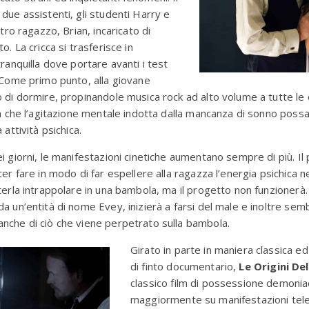
due assistenti, gli studenti Harry e
ltro ragazzo, Brian, incaricato di
o. La cricca si trasferisce in
tranquilla dove portare avanti i test
 Come primo punto, alla giovane
 di dormire, propinandole musica rock ad alto volume a tutte le 
ea che l’agitazione mentale indotta dalla mancanza di sonno possa 
 attività psichica.
i giorni, le manifestazioni cinetiche aumentano sempre di più. Il
ter fare in modo di far espellere alla ragazza l’energia psichica n
terla intrappolare in una bambola, ma il progetto non funzionerà.
a un’entità di nome Evey, inizierà a farsi del male e inoltre sem
nche di ciò che viene perpetrato sulla bambola.
Girato in parte in maniera classica ed
di finto documentario,
Le Origini De
classico film di possessione demonia
maggiormente su manifestazioni tele