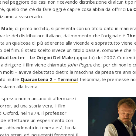
e nel peggiore dei casi non ricevendo distribuzione di alcun tipo n
t’è, quello che c’è da fare oggi è capire cosa abbia da offrirci
Le O
niziamo a sviscerarlo.
l Male
, di primo acchito, si presenta con un titolo dato in manier
rte del distributore italiano, dal momento che l’originale è
The
a un qualcosa di più aderente alla vicenda e soprattutto viene 
o del film. È stato scelto invece un titolo banale, comune e che r
bal Lecter – Le Origini Del Male
(appunto) del 2007. Contenti
a dirigere il film viene chiamato
John Pogue
che, per chi non lo 
 molti – aveva debuttato dietro la macchina da presa tre anni o
to inutile
Quarantena 2 – Terminal
. Insomma, le premesse no
assiamo alla trama.
e spesso non mancano di affermare i
orror, ad una storia vera, il film
ad Oxford, nel 1974. Il professor
nde effettuare un esperimento con
e, abbandonata in tenera età, ha da
to strani ed inquietanti fenomeni. Il