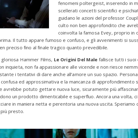
fenomeni poltergeist, inserendo in 
scellerati concetti scientifici e psichia
guidano le azioni del professor Coup
culto non ben approfondito che avre
coinvolta la famosa Evey, proprio in q
rima. Il tutto appare fumoso e confuso, e gli avvenimenti si su
en preciso fino al finale tragico quanto prevedibile.
a gloriosa Hammer Films,
Le Origini Del Male
fallisce tutti i suoi
non inquieta, non fa appassionare alle vicende e non riesce nem
tante i tentativi di dare anche all’amore un suo spazio. Personag
 confusa ed approssimativa e la mancanza di approfondimento su
e avrebbe potuto gettare nuova luce, sicuramente più affascinant
ndono un prodotto dimenticabile e superfluo. Ancora una volta, c
cciare in maniera netta e perentoria una nuova uscita. Speriamo
 più presto.