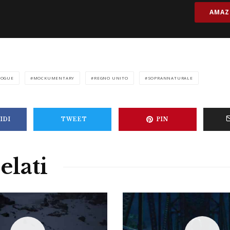
AMA
POGUE
MOCKUMENTARY
REGNO UNITO
SOPRANNATURALE
IDI
TWEET
PIN
elati