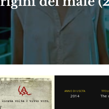
rigini del male (
ANNO DI USCITA
TITOL
2014
The 