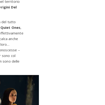
el territorio
rigini Del
a del tutto
 Quiet Ones
,
effettivamente
icalca anche
 loro…
conoscesse –
r sono col
n sono delle