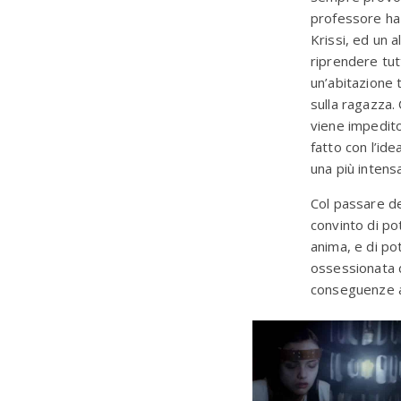
professore ha 
Krissi, ed un a
riprendere tutt
un’abitazione 
sulla ragazza.
viene impedito
fatto con l’id
una più intensa
Col passare de
convinto di po
anima, e di po
ossessionata d
conseguenze a