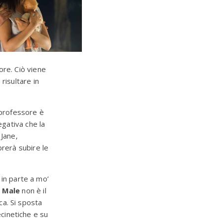
ore. Ciò viene
risultare in
 professore è
egativa che la
 Jane,
brerà subire le
 in parte a mo’
l Male
non è il
ca. Si sposta
cinetiche e su