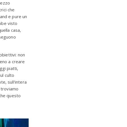
mezzo
trici che
land e pure un
bbe visto
uella casa,
sseguono
 obiettivi: non
meno a creare
gi piatti,
l culto
e, sull’intera
i troviamo
 che questo