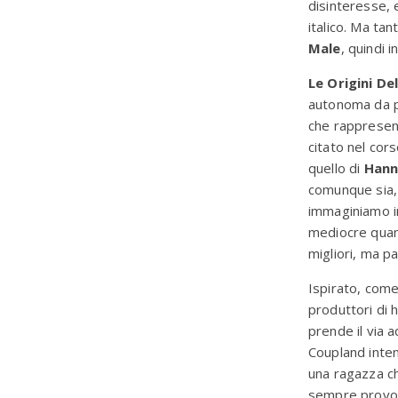
disinteresse, 
italico. Ma tan
Male
, quindi i
Le Origini De
autonoma da pa
che rappresent
citato nel cors
quello di
Hanni
comunque sia, 
immaginiamo in
mediocre quan
migliori, ma p
Ispirato, com
produttori di h
prende il via 
Coupland inte
una ragazza ch
sempre provoca