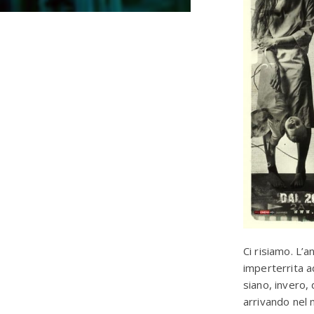
Ci risiamo. L’a
imperterrita ad
siano, invero,
arrivando nel 