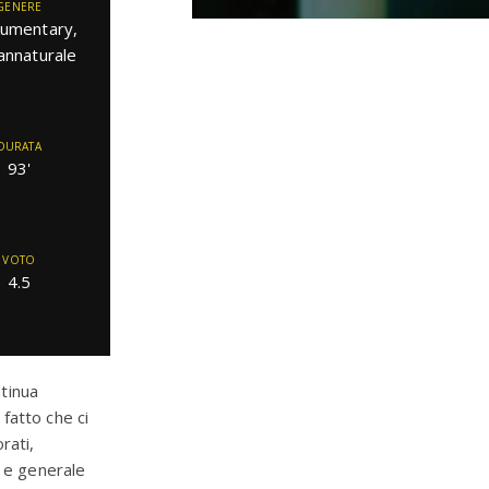
GENERE
umentary,
annaturale
DURATA
93'
VOTO
4.5
ntinua
 fatto che ci
rati,
à e generale