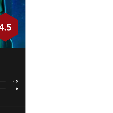
4.5
4.5
0