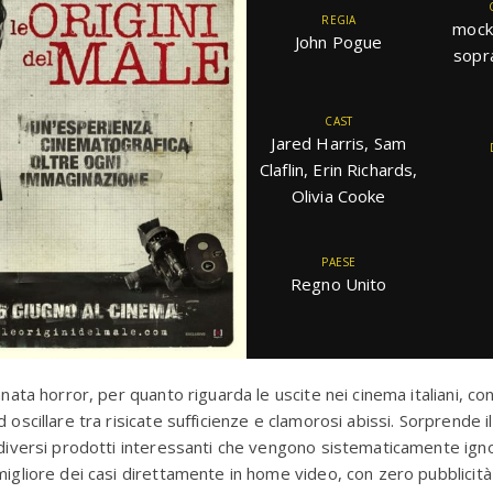
REGIA
mock
John Pogue
sopr
CAST
Jared Harris, Sam
Claflin, Erin Richards,
Olivia Cooke
PAESE
Regno Unito
nnata horror, per quanto riguarda le uscite nei cinema italiani, co
 oscillare tra risicate sufficienze e clamorosi abissi. Sorprende il
 diversi prodotti interessanti che vengono sistematicamente igno
migliore dei casi direttamente in home video, con zero pubblicit