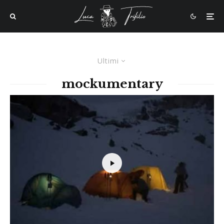
Ultimi
mockumentary