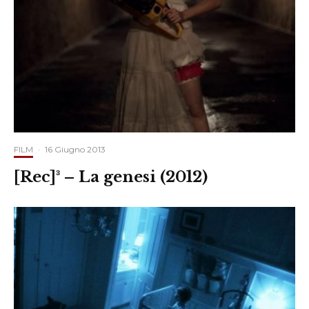
FILM
·
16 Giugno 2013
[Rec]³ – La genesi (2012)