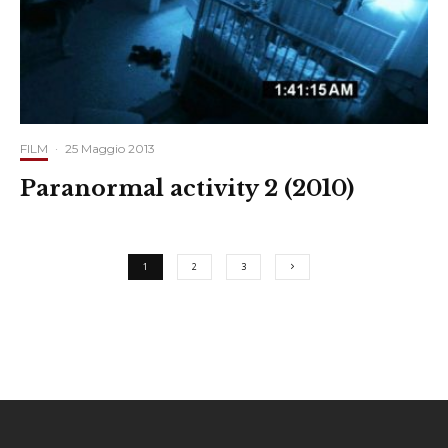
FILM
·
25 Maggio 2013
Paranormal activity 2 (2010)
1
2
3