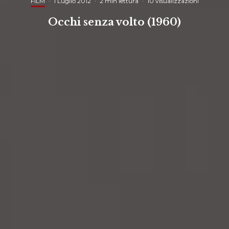
FILM
·
1 Luglio 2012
·
2 min lettura
·
10 visualizzazioni
Occhi senza volto (1960)