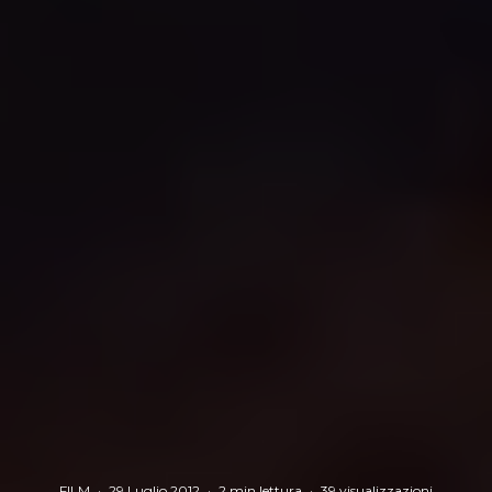
FILM
·
29 Luglio 2012
·
2 min lettura
·
39 visualizzazioni